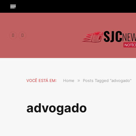
Facebook
Instagram
VOCÊ ESTÁ EM:
Home
»
Posts Tagged "advogado"
advogado