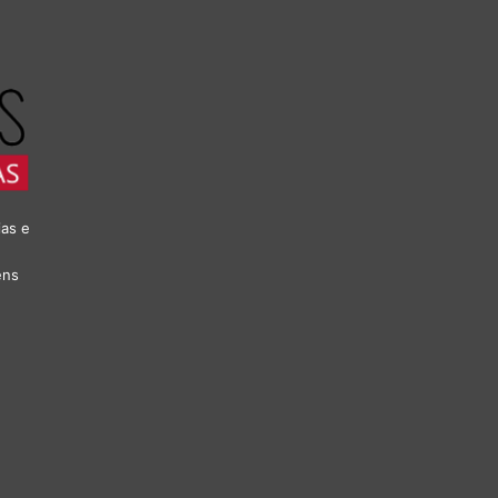
ias e
ens