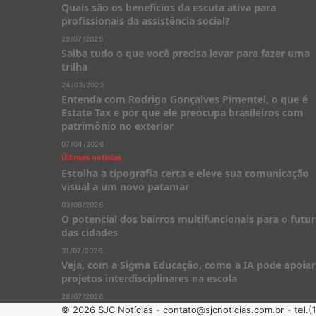
Quais são os benefícios da escuta ativa para
profissionais da assistência social?
29/07/2025
Saiba tudo o que você precisa levar para fazer uma
trilha
24/03/2023
Entenda com Rodrigo Gonçalves Pimentel, o que é
Estate Tax e por que ele preocupa brasileiros com
patrimônio no exterior
07/04/2026
Últimas notícias
Escolha a tipografia certa e eleve sua comunicação
visual a um novo patamar
03/08/2026
O potencial dos bairros multifuncionais para o futu
das cidades
31/07/2026
Veja, com a Sigma Educação, como a IA pode apoiar
projetos interdisciplinares na escola
28/07/2026
© 2026 SJC Notícias -
contato@sjcnoticias.com.br
- tel.