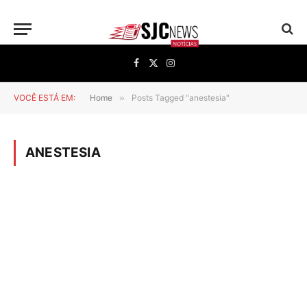
Facebook
X
Instagram
(Twitter)
VOCÊ ESTÁ EM:
Home
»
Posts Tagged "anestesia"
ANESTESIA