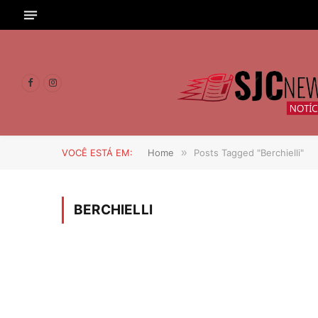
Facebook
Instagram
VOCÊ ESTÁ EM:
Home
»
Posts Tagged "Berchielli"
BERCHIELLI