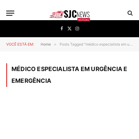
Facebook
X
Instagram
(Twitter)
VOCÊ ESTÁ EM:
Home
»
Posts Tagged "médico especialista em urgência e emergência"
MÉDICO ESPECIALISTA EM URGÊNCIA E
EMERGÊNCIA