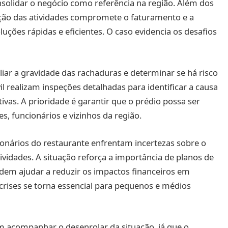
solidar o negócio como referência na região. Além dos
upção das atividades compromete o faturamento e a
uções rápidas e eficientes. O caso evidencia os desafios
iar a gravidade das rachaduras e determinar se há risco
il realizam inspeções detalhadas para identificar a causa
as. A prioridade é garantir que o prédio possa ser
s, funcionários e vizinhos da região.
onários do restaurante enfrentam incertezas sobre o
vidades. A situação reforça a importância de planos de
dem ajudar a reduzir os impactos financeiros em
rises se torna essencial para pequenos e médios
m acompanhar o desenrolar da situação, já que o