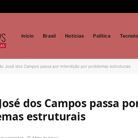
Início
Brasil
Notícias
Política
Tecnolo
o José dos Campos passa por interdição por problemas estruturais
José dos Campos passa po
emas estruturais
um comentário
3 Mins de leitura