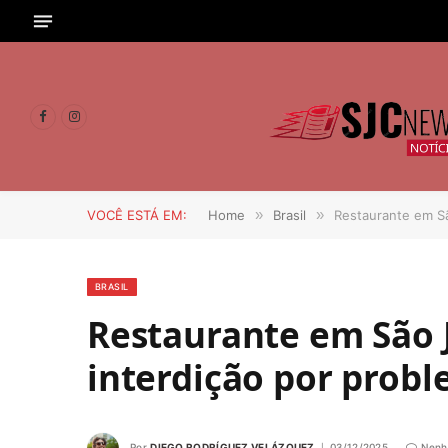
Facebook
Instagram
VOCÊ ESTÁ EM:
Home
»
Brasil
»
Restaurante em Sã
BRASIL
Restaurante em São 
interdição por probl
Por
DIEGO RODRÍGUEZ VELÁZQUEZ
03/12/2025
Nenh