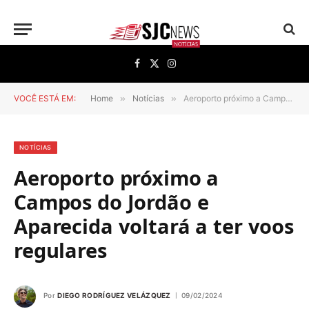
Facebook
X
Instagram
(Twitter)
VOCÊ ESTÁ EM:
Home
»
Notícias
»
Aeroporto próximo a Campos do Jordão e Aparecida voltará a ter voos regulares
NOTÍCIAS
Aeroporto próximo a
Campos do Jordão e
Aparecida voltará a ter voos
regulares
Por
DIEGO RODRÍGUEZ VELÁZQUEZ
09/02/2024