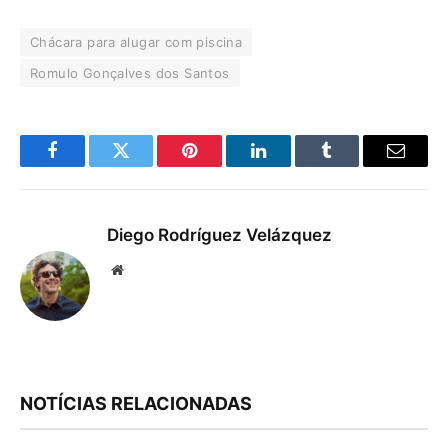
Chácara para alugar com piscina
Romulo Gonçalves dos Santos
Facebook
Twitter
Pinterest
LinkedIn
Tumblr
Email
Diego Rodríguez Velázquez
Website
NOTÍCIAS RELACIONADAS