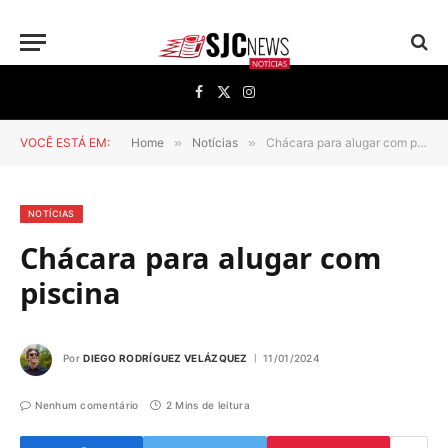
Facebook
X
Instagram
(Twitter)
VOCÊ ESTÁ EM:
Home
»
Notícias
»
Chácara para alugar com piscina
NOTÍCIAS
Chácara para alugar com
piscina
Por
DIEGO RODRÍGUEZ VELÁZQUEZ
11/01/2024
Nenhum comentário
2 Mins de leitura