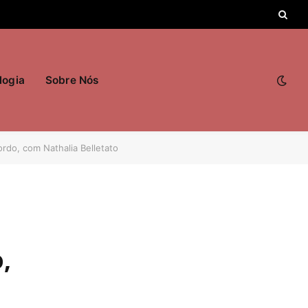
logia
Sobre Nós
rdo, com Nathalia Belletato
,