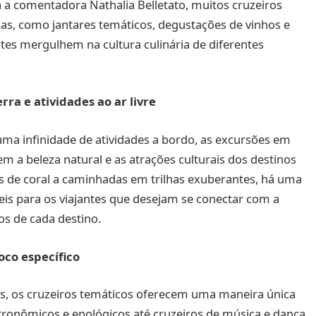
a comentadora Nathalia Belletato, muitos cruzeiros
as, como jantares temáticos, degustações de vinhos e
ntes mergulhem na cultura culinária de diferentes
ra e atividades ao ar livre
ma infinidade de atividades a bordo, as excursões em
 a beleza natural e as atrações culturais dos destinos
es de coral a caminhadas em trilhas exuberantes, há uma
veis para os viajantes que desejam se conectar com a
os de cada destino.
oco específico
cos, os cruzeiros temáticos oferecem uma maneira única
ronômicos e enológicos até cruzeiros de música e dança,