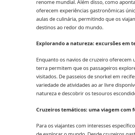
renome mundial. Além disso, como aponta 
oferecem experiências gastronômicas únic
aulas de culinária, permitindo que os viaja
destinos ao redor do mundo.
Explorando a natureza: excursões em ter
Enquanto os navios de cruzeiro oferecem u
terra permitem que os passageiros explorem
visitados. De passeios de snorkel em recif
variedade de atividades ao ar livre disponí
natureza e descobrir os tesouros escondid
Cruzeiros temáticos: uma viagem com f
Para os viajantes com interesses específi
de explorar o mundo. Desde cruzeiros gast