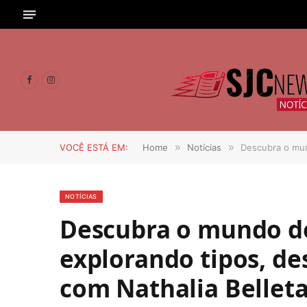
Facebook
Instagram
VOCÊ ESTÁ EM:
Home
»
Notícias
»
Descubra o mund
NOTÍCIAS
Descubra o mundo do
explorando tipos, des
com Nathalia Bellet