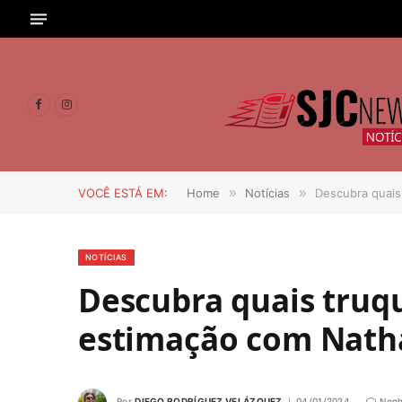
Facebook
Instagram
VOCÊ ESTÁ EM:
Home
»
Notícias
»
Descubra quais 
NOTÍCIAS
Descubra quais truq
estimação com Natha
Por
DIEGO RODRÍGUEZ VELÁZQUEZ
04/01/2024
Nenh