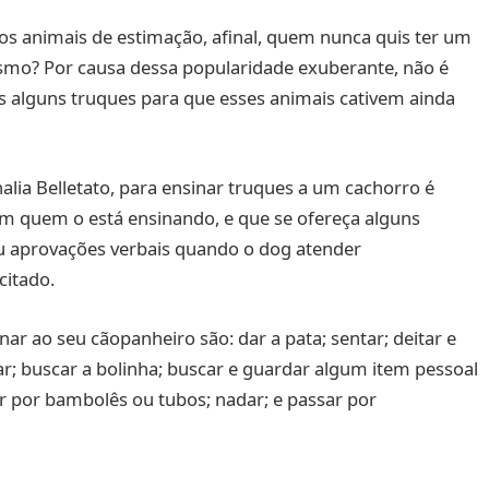
os animais de estimação, afinal, quem nunca quis ter um
esmo? Por causa dessa popularidade exuberante, não é
alguns truques para que esses animais cativem ainda
lia Belletato, para ensinar truques a um cachorro é
em quem o está ensinando, e que se ofereça alguns
 ou aprovações verbais quando o dog atender
citado.
ar ao seu cãopanheiro são: dar a pata; sentar; deitar e
tear; buscar a bolinha; buscar e guardar algum item pessoal
ar por bambolês ou tubos; nadar; e passar por