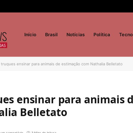
Início
Brasil
Notícias
Política
Tecno
truques ensinar para animais de estimação com Nathalia Belletato
ues ensinar para animais 
lia Belletato
um comentário
3 Mins de leitura