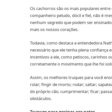
Os cachorros são os mais populares entre 
companheiro peludo, dócil e fiel, não é m
nenhum segredo que podem ser ensinados 
mais os nossos corações.
Todavia, como destaca a entendedora Natha
necessário que ele tenha plena confiança 
incentivos a ele, como petiscos, carinhos
corretamente o movimento que lhe foi soli
Assim, os melhores truques para você ensin
rolar; fingir de morto; rodar; saltar; sapa
do próprio cão; cumprimentar; ficar; pass
obstáculos.
Truques para ensinar aos gatos