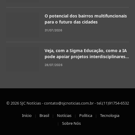
O potencial dos bairros multifuncionais
para o futuro das cidades
31/07/2026
Veja, com a Sigma Educação, como a IA
pode apoiar projetos interdisciplinares
na escola
28/07/2026
© 2026 SJC Notícias -
contato@sjcnoticias.com.br
- tel.(11)91754-6532
Início
Brasil
Notícias
Política
Tecnologia
Sobre Nós