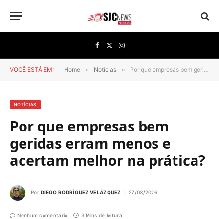
Facebook
X
Instagram
(Twitter)
VOCÊ ESTÁ EM:
Home
»
Notícias
»
Por que empresas bem geridas erram menos e acertam melhor na prática?
NOTÍCIAS
Por que empresas bem
geridas erram menos e
acertam melhor na prática?
Por
DIEGO RODRÍGUEZ VELÁZQUEZ
27/03/2026
Nenhum comentário
3 Mins de leitura