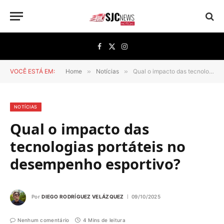
Facebook
X
Instagram
(Twitter)
VOCÊ ESTÁ EM:
Home
»
Notícias
»
Qual o impacto das tecnologias portáteis no desempenho esportivo?
NOTÍCIAS
Qual o impacto das
tecnologias portáteis no
desempenho esportivo?
Por
DIEGO RODRÍGUEZ VELÁZQUEZ
09/10/2025
Nenhum comentário
4 Mins de leitura