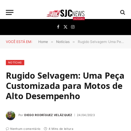
Facebook
X
Instagram
(Twitter)
VOCÊ ESTÁ EM:
Home
»
Notícias
»
Rugido Selvagem: Uma Peça Customizada para Motos de Alto Desempenho
NOTÍCIAS
Rugido Selvagem: Uma Peça
Customizada para Motos de
Alto Desempenho
Por
DIEGO RODRÍGUEZ VELÁZQUEZ
24/04/2023
Nenhum comentário
4 Mins de leitura