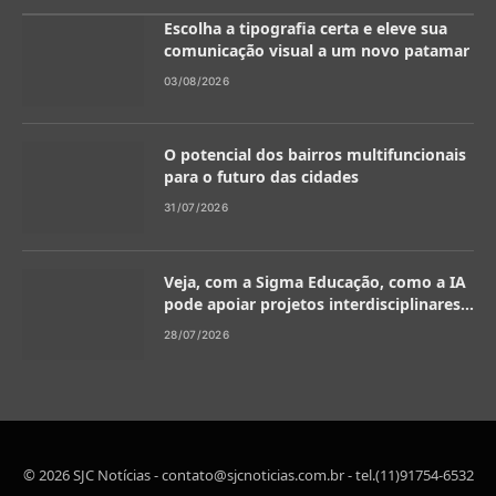
Escolha a tipografia certa e eleve sua
comunicação visual a um novo patamar
03/08/2026
O potencial dos bairros multifuncionais
para o futuro das cidades
31/07/2026
Veja, com a Sigma Educação, como a IA
pode apoiar projetos interdisciplinares
na escola
28/07/2026
© 2026 SJC Notícias -
contato@sjcnoticias.com.br
- tel.(11)91754-6532