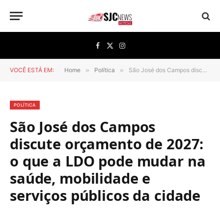
Facebook
X
Instagram
(Twitter)
VOCÊ ESTÁ EM:
Home
»
Política
»
São José dos Campos discute orçamento de 2027: o que a LDO pode mudar na saúde, mobilidade e serviços públicos da cidade
POLÍTICA
São José dos Campos
discute orçamento de 2027:
o que a LDO pode mudar na
saúde, mobilidade e
serviços públicos da cidade