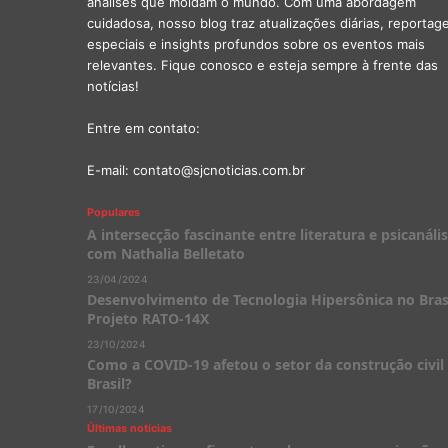
análises que moldam o mundo. Com uma abordagem
cuidadosa, nosso blog traz atualizações diárias, reportag
especiais e insights profundos sobre os eventos mais
relevantes. Fique conosco e esteja sempre à frente das
notícias!
Entre em contato:
E-mail:
contato@sjcnoticias.com.br
Populares
A intersecção fascinante entre literatura e psicanális
com Nathalia Belletato
23/04/2024
Desenvolvimento de Tecnologia Hipersônica no Brasi
Projeto RATO-14X
23/10/2024
Como a COVID-19 afetou o setor da construção civil
Brasil?
17/10/2024
Últimas notícias