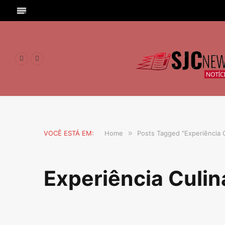
Facebook
Instagram
VOCÊ ESTÁ EM:
Home
»
Posts Tagged "Experiência C
Experiência Culin