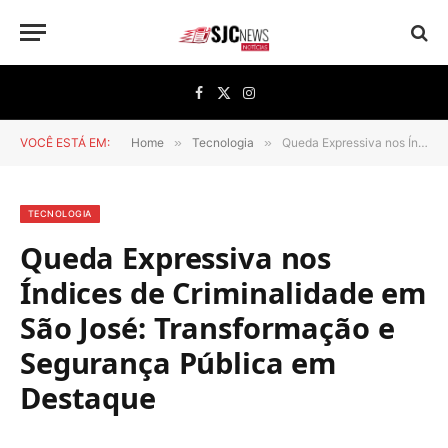
Facebook
X
Instagram
(Twitter)
VOCÊ ESTÁ EM:
Home
»
Tecnologia
»
Queda Expressiva nos Índices de Criminalidade em São José: Transformação e Segurança Pública em Destaque
TECNOLOGIA
Queda Expressiva nos
Índices de Criminalidade em
São José: Transformação e
Segurança Pública em
Destaque