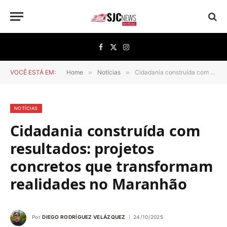
Facebook
X
Instagram
(Twitter)
VOCÊ ESTÁ EM:
Home
»
Notícias
»
Cidadania construída com resultados: projetos concretos que transformam realidades no Maranhão
NOTÍCIAS
Cidadania construída com
resultados: projetos
concretos que transformam
realidades no Maranhão
Por
DIEGO RODRÍGUEZ VELÁZQUEZ
24/10/2025