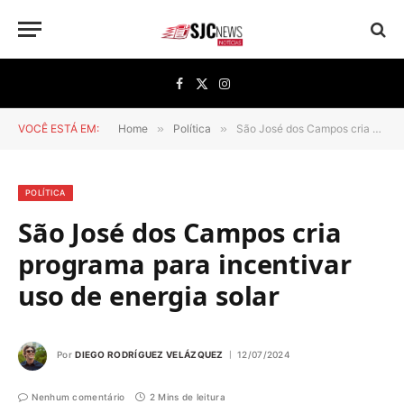
Facebook
X
Instagram
(Twitter)
VOCÊ ESTÁ EM:
Home
»
Política
»
São José dos Campos cria programa para incentivar uso de energia solar
POLÍTICA
São José dos Campos cria
programa para incentivar
uso de energia solar
Por
DIEGO RODRÍGUEZ VELÁZQUEZ
12/07/2024
Nenhum comentário
2 Mins de leitura