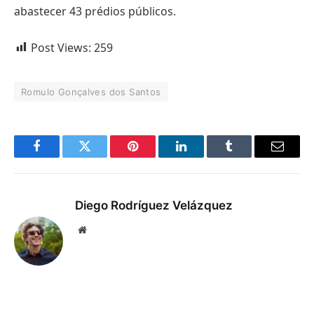
abastecer 43 prédios públicos.
Post Views:
259
Romulo Gonçalves dos Santos
Facebook
Twitter
Pinterest
LinkedIn
Tumblr
Email
Diego Rodríguez Velázquez
Website