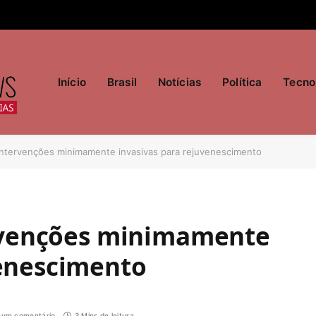
Início
Brasil
Notícias
Política
Tecno
: intervenções minimamente invasivas para rejuvenescimento
tervenções minimamente
venescimento
um comentário
3 Mins de leitura