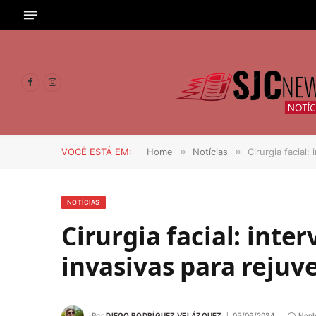
Facebook
Instagram
VOCÊ ESTÁ EM:
Home
»
Notícias
»
Cirurgia facial
NOTÍCIAS
Cirurgia facial: in
invasivas para reju
Por
DIEGO RODRÍGUEZ VELÁZQUEZ
05/06/2024
Nenh