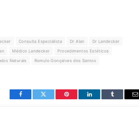
ecker
Consulta Especialista
Dr Alan
Dr Landecker
an
Médico Landecker
Procedimentos Estéticos
ados Naturais
Romulo Gonçalves dos Santos
Facebook
Twitter
Pinterest
LinkedIn
Tumblr
E